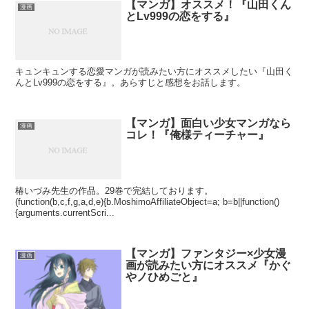
【マンガ】オススメ！『山田くん
漫画
とLv999の恋をする』
キュンキュンする恋愛マンガが読みたい方にオススメしたい『山田く
んとLv999の恋をする』。あらすじと感想をお話します。
【マンガ】面白い少女マンガなら
漫画
コレ！『俺様ティーチャー』
椿いづみ先生の作品。29巻で完結しております。
(function(b,c,f,g,a,d,e){b.MoshimoAffiliateObject=a; b=b||function()
{arguments.currentScri...
【マンガ】ファンタジー×少女漫
漫画
画が読みたい方にオススメ『かぐ
やノひめごと』