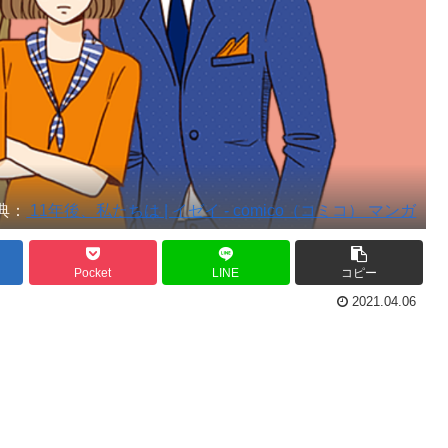
典：
11年後、私たちは | イゼイ - comico（コミコ） マンガ
Pocket
LINE
コピー
2021.04.06