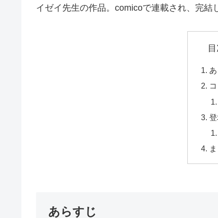
イゼイ先生の作品。comicoで連載され、完
目
あ
コ
登
ま
あらすじ