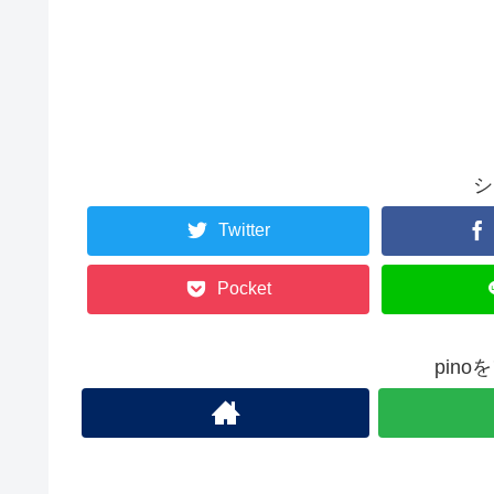
シ
Twitter
Pocket
pin